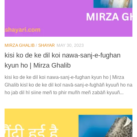
MIRZA GHALIB
/
SHAYAR
MAY 30, 2023
kisi ko de ke dil koi nawa-sanj-e-fughan
kyun ho | Mirza Ghalib
kisi ko de ke dil koi nawa-sanj-e-fughan kyun ho | Mirza
Ghalib kisī ko de ke dil koī navā-sanj-e-fuġhāñ kyuuñ ho na
ho jab dil hī siine meñ to phir muñh meñ zabāñ kyuuñ...