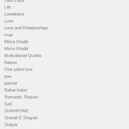
Jaun Eliya
Life
Loneliness
Love
Love and Relationships
maa
Mirza Ghalib
Mirza Ghalib
Motivational Quotes
Nature
One sided love
paa
parivar
Rahat Indori
Romantic Shayari
Sad
SHAHRYAR
Sharab E Shayari
Shayar