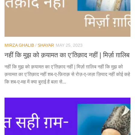
MIRZA GHALIB
/
SHAYAR
MAY 25, 2023
नहीं कि मुझ को क़यामत का ए’तिक़ाद नहीं | मिर्ज़ा ग़ालिब
नहीं कि मुझ को क़यामत का ए’तिक़ाद नहीं | मिर्ज़ा ग़ालिब नहीं कि मुझ को
क़यामत का ए’तिक़ाद नहीं शब-ए-फ़िराक़ से रोज़-ए-जज़ा ज़ियाद नहीं कोई कहे
कि शब-ए-मह में क्या बुराई है बला से...