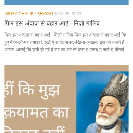
MIRZA GHALIB
/
SHAYAR
MAY 25, 2023
फिर इस अंदाज़ से बहार आई | मिर्ज़ा ग़ालिब
फिर इस अंदाज़ से बहार आई | मिर्ज़ा ग़ालिब फिर इस अंदाज़ से बहार आई कि
हुए मेहर-ओ-मह तमाशाई देखो ऐ साकिनान-ए-ख़ित्ता-ए-ख़ाक इस को कहते हैं
आलम-आराई कि ज़मीं हो गई है सर-ता-सर रू-कश-ए-सतह-ए-चर्ख़-ए-मीनाई...