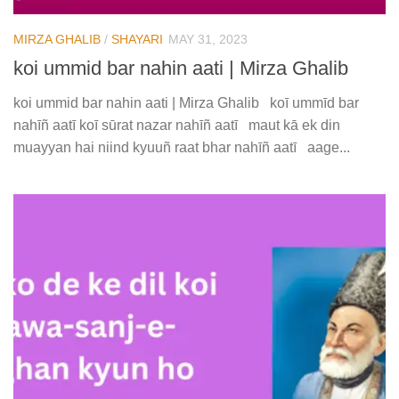
MIRZA GHALIB
/
SHAYARI
MAY 31, 2023
koi ummid bar nahin aati | Mirza Ghalib
koi ummid bar nahin aati | Mirza Ghalib koī ummīd bar
nahīñ aatī koī sūrat nazar nahīñ aatī maut kā ek din
muayyan hai niind kyuuñ raat bhar nahīñ aatī aage...