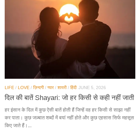
LIFE
/
LOVE
/
ज़िन्दगी
/
प्यार
/
शायरी
/
हिंदी
JUNE 5, 2026
दिल की बातें Shayari: जो हर किसी से कही नहीं जाती
हर इंसान के दिल में कुछ ऐसी बातें होती हैं जिन्हें वह हर किसी से साझा नहीं
कर पाता। कुछ जज़्बात शब्दों में बयां नहीं होते और कुछ एहसास सिर्फ महसूस
किए जाते हैं।...