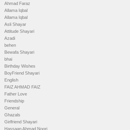
Ahmad Faraz
Allama Iqbal
Allama Iqbal
Asli Shayar
Attitude Shayari
Azadi
behen
Bewafa Shayari
bhai
Birthday Wishes
BoyFriend Shayari
English
FAIZ AHMAD FAIZ
Father Love
Friendship
General
Ghazals
Girlfriend Shayari
Hassaan Ahmad Noori