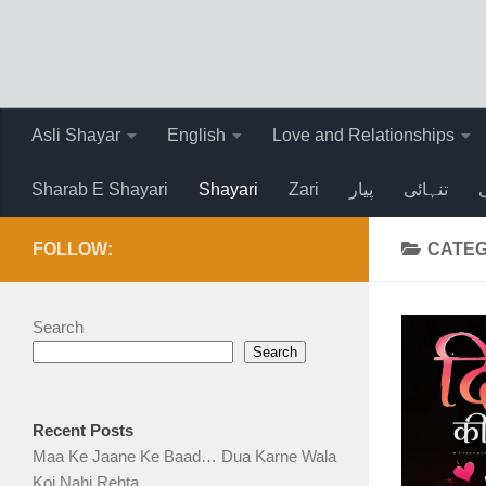
Skip to content
Asli Shayar
English
Love and Relationships
Sharab E Shayari
Shayari
Zari
پیار
تنہائی
FOLLOW:
CATE
Search
Search
Recent Posts
Maa Ke Jaane Ke Baad… Dua Karne Wala
Koi Nahi Rehta