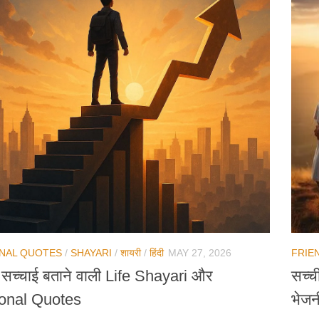
ONAL QUOTES
/
SHAYARI
/
शायरी
/
हिंदी
MAY 27, 2026
FRIE
ी सच्चाई बताने वाली Life Shayari और
सच्च
ional Quotes
भेजन