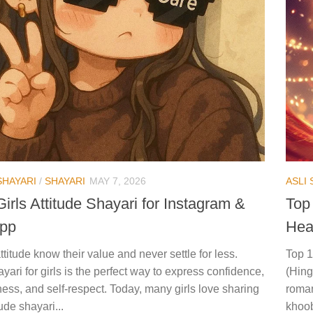
SHAYARI
/
SHAYARI
MAY 7, 2026
ASLI
Girls Attitude Shayari for Instagram &
Top
pp
Hea
attitude know their value and never settle for less.
Top 1
ayari for girls is the perfect way to express confidence,
(Hing
ness, and self-respect. Today, many girls love sharing
roman
tude shayari...
khoob