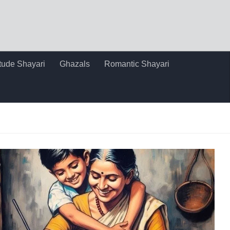
itude Shayari
Ghazals
Romantic Shayari