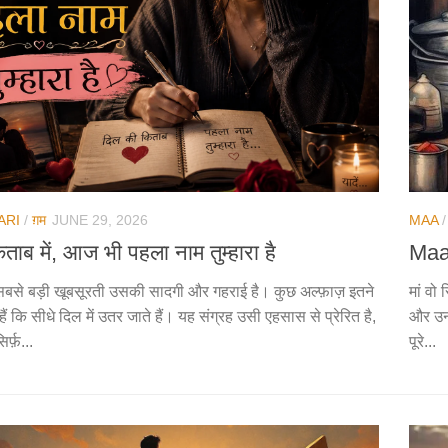
ARI
/
ग़म
JUNE 29, 2026
MAA
ताब में, आज भी पहला नाम तुम्हारा है
Maa 
 सबसे बड़ी खूबसूरती उसकी सादगी और गहराई है। कुछ अल्फ़ाज़ इतने
मां वो
ैं कि सीधे दिल में उतर जाते हैं। यह संग्रह उसी एहसास से प्रेरित है,
और उनक
र्फ़...
पूरे...