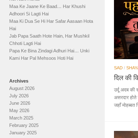
Maa Ke Jaane Ke Baad… Har Khushi
Adhoori Si Lagti Hai
Maa Ki Dua Se Hi Har Safar Aasaan Hota
Hai
Jab Papa Saath Hote Hain, Har Mushkil
Chhoti Lagti Hai
Papa Ke Bina Zindagi Adhuri Hai… Unki
Kami Har Pal Mehsoos Hoti Hai
SAD
/
SHAY
दिल की कि
Archives
August 2026
उर्दू अदब की
July 2026
असरदार होते ह
June 2026
जहाँ मोहब्बत सि
May 2026
March 2025
February 2025
January 2025