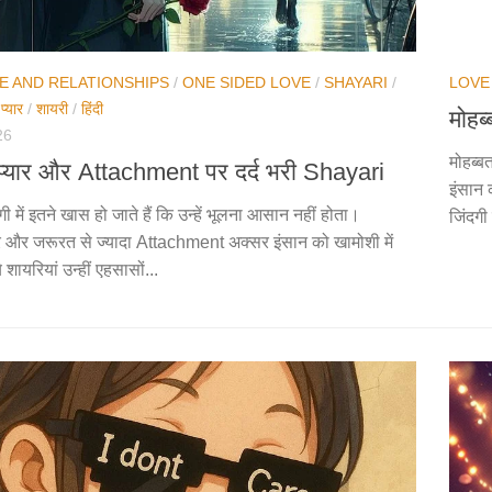
E AND RELATIONSHIPS
/
ONE SIDED LOVE
/
SHAYARI
/
LOVE
/
प्यार
/
शायरी
/
हिंदी
मोहब
26
मोहब्ब
्यार और Attachment पर दर्द भरी Shayari
इंसान 
ी में इतने खास हो जाते हैं कि उन्हें भूलना आसान नहीं होता।
जिंदगी
 और जरूरत से ज्यादा Attachment अक्सर इंसान को खामोशी में
ये शायरियां उन्हीं एहसासों...