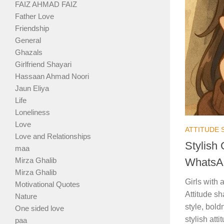
FAIZ AHMAD FAIZ
Father Love
Friendship
General
Ghazals
Girlfriend Shayari
Hassaan Ahmad Noori
Jaun Eliya
Life
Loneliness
Love
ATTITUDE 
Love and Relationships
Stylish 
maa
WhatsA
Mirza Ghalib
Mirza Ghalib
Girls with 
Motivational Quotes
Attitude sh
Nature
style, bold
One sided love
stylish atti
paa