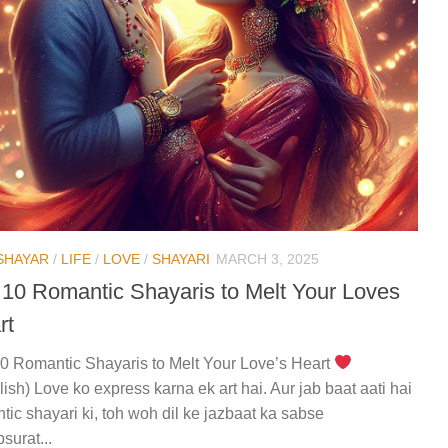
 SHAYAR
/
LIFE
/
LOVE
/
SHAYARI
MARCH 3, 2025
 10 Romantic Shayaris to Melt Your Loves
rt
0 Romantic Shayaris to Melt Your Love’s Heart
lish) Love ko express karna ek art hai. Aur jab baat aati hai
tic shayari ki, toh woh dil ke jazbaat ka sabse
surat...