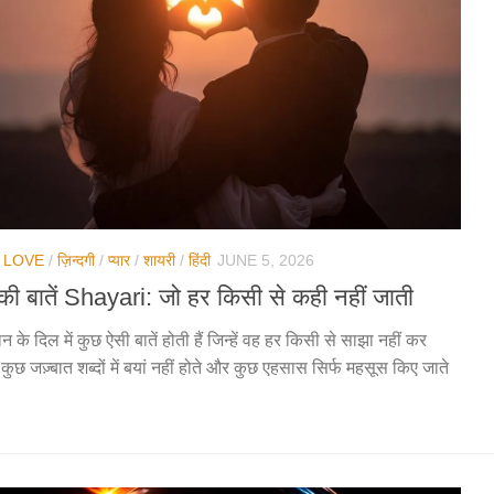
/
LOVE
/
ज़िन्दगी
/
प्यार
/
शायरी
/
हिंदी
JUNE 5, 2026
की बातें Shayari: जो हर किसी से कही नहीं जाती
न के दिल में कुछ ऐसी बातें होती हैं जिन्हें वह हर किसी से साझा नहीं कर
कुछ जज़्बात शब्दों में बयां नहीं होते और कुछ एहसास सिर्फ महसूस किए जाते