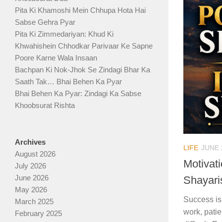
Pita Ki Khamoshi Mein Chhupa Hota Hai
Sabse Gehra Pyar
Pita Ki Zimmedariyan: Khud Ki
Khwahishein Chhodkar Parivaar Ke Sapne
Poore Karne Wala Insaan
Bachpan Ki Nok-Jhok Se Zindagi Bhar Ka
Saath Tak… Bhai Behen Ka Pyar
Bhai Behen Ka Pyar: Zindagi Ka Sabse
Khoobsurat Rishta
Archives
LIFE
JUNE 
August 2026
Motivati
July 2026
June 2026
Shayari
May 2026
Success is 
March 2025
work, pati
February 2025