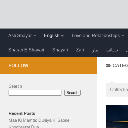
Skip to content
Asli Shayar
English
Love and Relationships
Sharab E Shayari
Shayari
Zari
پیار
تنہائی
FOLLOW:
CATE
Search
Collectio
Search
Recent Posts
Maa Ki Mamta: Duniya Ki Sabse
Khoobsurat Dua