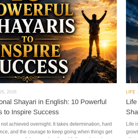
25, 2026
LIFE
onal Shayari in English: 10 Powerful
Life
s to Inspire Success
Sha
not achieved overnight. It takes determination, hard
Life 
ence, and the courage to keep going when things get
growt