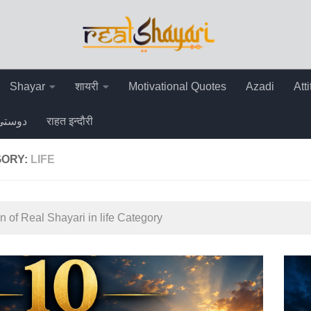
Shayar
शायरी
Motivational Quotes
Azadi
Att
دوستی
राहत इन्दौरी
GORY:
LIFE
n of Real Shayari in life Category