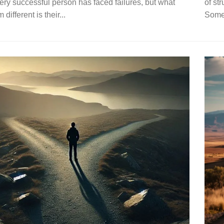
Every successful person has faced failures, but what
of st
different is their...
Somet