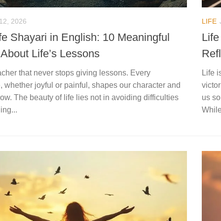
12, 2026
LIFE
fe Shayari in English: 10 Meaningful
Life
 About Life’s Lessons
Refl
eacher that never stops giving lessons. Every
Life 
 whether joyful or painful, shapes our character and
victo
ow. The beauty of life lies not in avoiding difficulties
us so
ing...
While