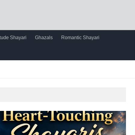
itude Shayari
Ghazals
Romantic Shayari