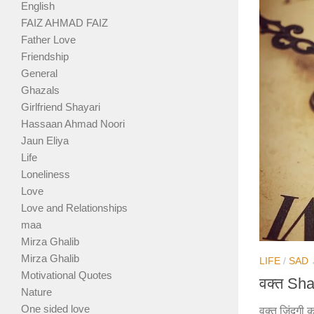
English
FAIZ AHMAD FAIZ
Father Love
Friendship
General
Ghazals
Girlfriend Shayari
Hassaan Ahmad Noori
Jaun Eliya
Life
Loneliness
Love
Love and Relationships
maa
Mirza Ghalib
Mirza Ghalib
LIFE
/
SAD
Motivational Quotes
वक्त Sha
Nature
One sided love
वक्त जिंदगी 