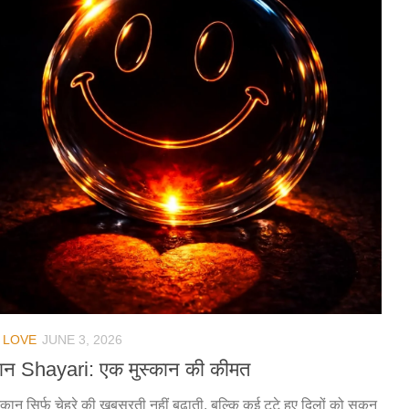
/
LOVE
JUNE 3, 2026
कान Shayari: एक मुस्कान की कीमत
्कान सिर्फ चेहरे की खूबसूरती नहीं बढ़ाती, बल्कि कई टूटे हुए दिलों को सुकून