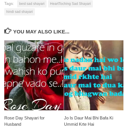
Tags:
best sad shayari
HeartToching Sad Shayari
hindi sad shayari
YOU MAY ALSO LIKE...
Rose Day Shayari for
Jo Is Daur Mai Bhi Bafa Ki
Husband
Ummid Krte Hai