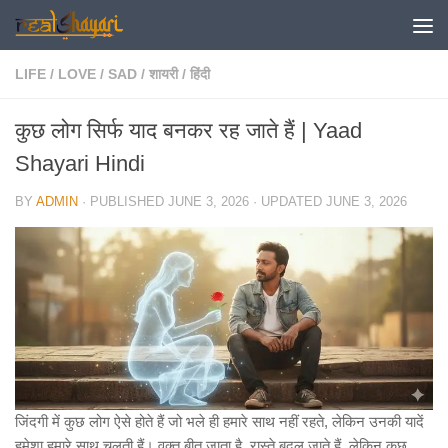
Skip to content
LIFE
/
LOVE
/
SAD
/
शायरी
/
हिंदी
कुछ लोग सिर्फ याद बनकर रह जाते हैं | Yaad
Shayari Hindi
BY
ADMIN
· PUBLISHED
JUNE 3, 2026
· UPDATED
JUNE 3, 2026
जिंदगी में कुछ लोग ऐसे होते हैं जो भले ही हमारे साथ नहीं रहते, लेकिन उनकी यादें
हमेशा हमारे साथ चलती हैं। वक्त बीत जाता है, रास्ते बदल जाते हैं, लेकिन कुछ