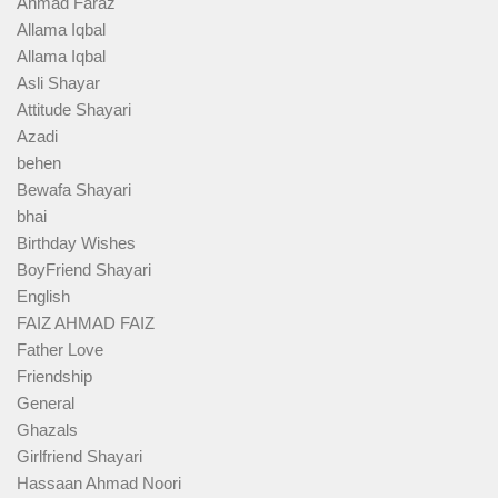
Ahmad Faraz
Allama Iqbal
Allama Iqbal
Asli Shayar
Attitude Shayari
Azadi
behen
Bewafa Shayari
bhai
Birthday Wishes
BoyFriend Shayari
English
FAIZ AHMAD FAIZ
Father Love
Friendship
General
Ghazals
Girlfriend Shayari
Hassaan Ahmad Noori