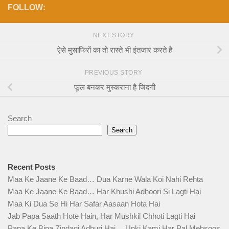
FOLLOW:
NEXT STORY
ऐसे मुसाफिरों का तो रास्ते भी इंतजार करते है
PREVIOUS STORY
फूल बनकर मुस्कराना है जिंदगी
Search
Search
Recent Posts
Maa Ke Jaane Ke Baad… Dua Karne Wala Koi Nahi Rehta
Maa Ke Jaane Ke Baad… Har Khushi Adhoori Si Lagti Hai
Maa Ki Dua Se Hi Har Safar Aasaan Hota Hai
Jab Papa Saath Hote Hain, Har Mushkil Chhoti Lagti Hai
Papa Ke Bina Zindagi Adhuri Hai… Unki Kami Har Pal Mehsoos