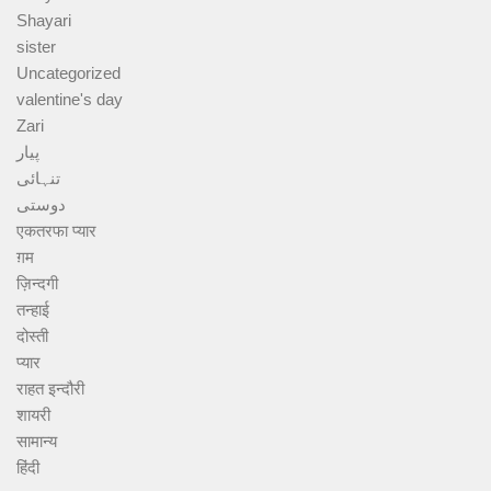
Shayari
sister
Uncategorized
valentine's day
Zari
پیار
تنہائی
دوستی
एकतरफा प्यार
ग़म
ज़िन्दगी
तन्हाई
दोस्ती
प्यार
राहत इन्दौरी
शायरी
सामान्य
हिंदी