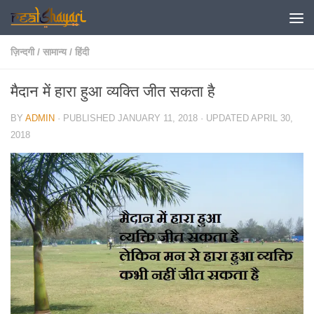
Skip to content
ज़िन्दगी
/
सामान्य
/
हिंदी
मैदान में हारा हुआ व्यक्ति जीत सकता है
BY
ADMIN
· PUBLISHED
JANUARY 11, 2018
· UPDATED
APRIL 30,
2018