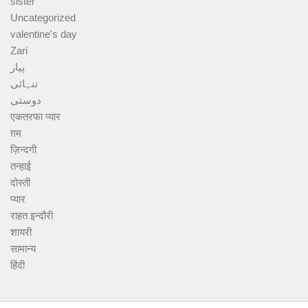
sister
Uncategorized
valentine's day
Zari
پیار
تنہائی
دوستی
एकतरफा प्यार
ग़म
ज़िन्दगी
तन्हाई
दोस्ती
प्यार
राहत इन्दौरी
शायरी
सामान्य
हिंदी