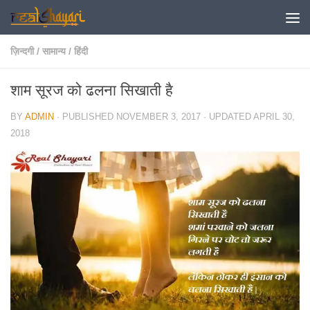
Skip to content
ज़िन्दगी
/
सामान्य
/
हिंदी
शाम सूरज को ढलना सिखाती है
BY
ADMIN
· PUBLISHED
NOVEMBER 3, 2017
· UPDATED
APRIL 30,
2018