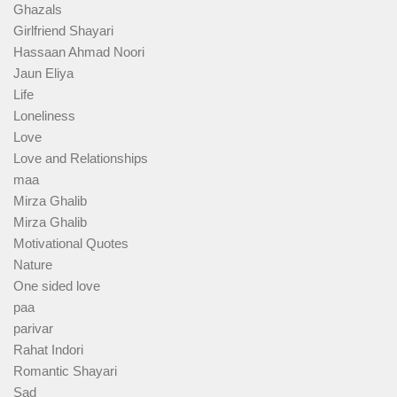
Ghazals
Girlfriend Shayari
Hassaan Ahmad Noori
Jaun Eliya
Life
Loneliness
Love
Love and Relationships
maa
Mirza Ghalib
Mirza Ghalib
Motivational Quotes
Nature
One sided love
paa
parivar
Rahat Indori
Romantic Shayari
Sad