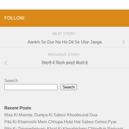
FOLLOW:
NEXT STORY
Aankh Se Dur Na Ho Dil Se Utar Jaega
PREVIOUS STORY
जिंदगी में जितने हमदर्द मिलते है
Search
Search
Recent Posts
Maa Ki Mamta: Duniya Ki Sabse Khoobsurat Dua
Pita Ki Khamoshi Mein Chhupa Hota Hai Sabse Gehra Pyar
Pita Ki Zimmedariyan: Khud Ki Khwahishein Chhodkar Parivaar