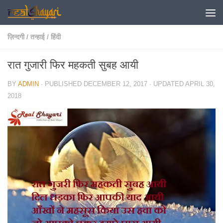
Skip to content
ज़िन्दगी
/
तन्हाई
/
हिंदी
रात गुजारी फिर महकती सुबह आयी
BY
ADMIN
· PUBLISHED
DECEMBER 12, 2017
· UPDATED
APRIL 30,
2018