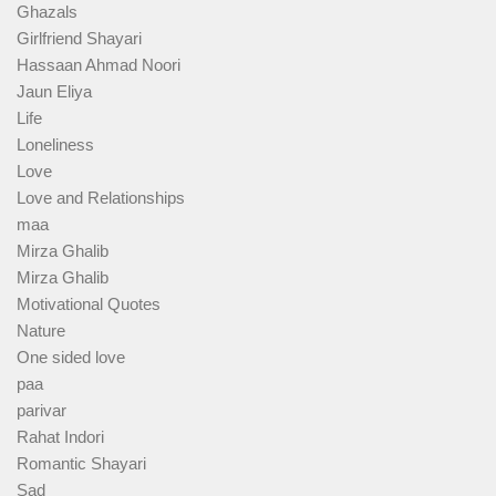
Ghazals
Girlfriend Shayari
Hassaan Ahmad Noori
Jaun Eliya
Life
Loneliness
Love
Love and Relationships
maa
Mirza Ghalib
Mirza Ghalib
Motivational Quotes
Nature
One sided love
paa
parivar
Rahat Indori
Romantic Shayari
Sad