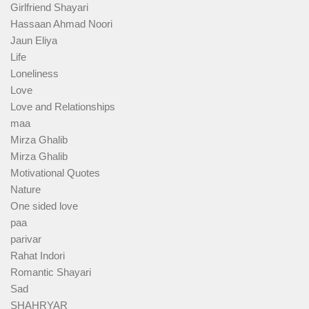
Girlfriend Shayari
Hassaan Ahmad Noori
Jaun Eliya
Life
Loneliness
Love
Love and Relationships
maa
Mirza Ghalib
Mirza Ghalib
Motivational Quotes
Nature
One sided love
paa
parivar
Rahat Indori
Romantic Shayari
Sad
SHAHRYAR