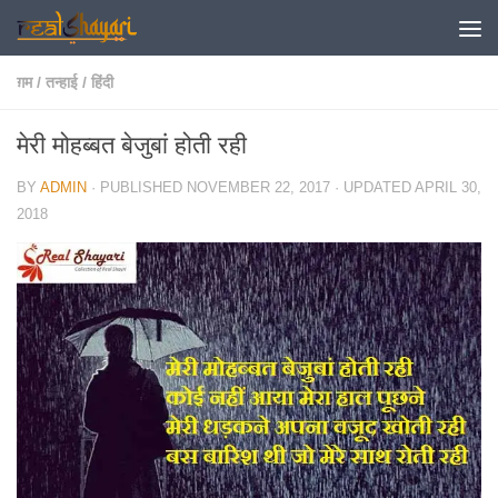
Skip to content
ग़म
/
तन्हाई
/
हिंदी
मेरी मोहब्बत बेजुबां होती रही
BY
ADMIN
· PUBLISHED
NOVEMBER 22, 2017
· UPDATED
APRIL 30,
2018