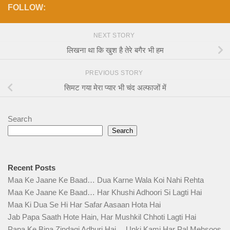
FOLLOW:
NEXT STORY
लिखना था कि खुश है तेरे बगैर भी हम
PREVIOUS STORY
सिमट गया मेरा प्यार भी चंद अल्फाजों में
Search
Search
Recent Posts
Maa Ke Jaane Ke Baad… Dua Karne Wala Koi Nahi Rehta
Maa Ke Jaane Ke Baad… Har Khushi Adhoori Si Lagti Hai
Maa Ki Dua Se Hi Har Safar Aasaan Hota Hai
Jab Papa Saath Hote Hain, Har Mushkil Chhoti Lagti Hai
Papa Ke Bina Zindagi Adhuri Hai… Unki Kami Har Pal Mehsoos