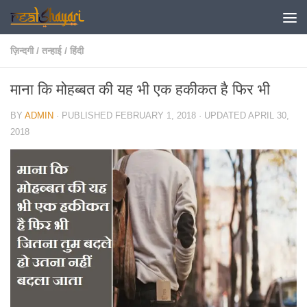
Skip to content
ज़िन्दगी
/
तन्हाई
/
हिंदी
माना कि मोहब्बत की यह भी एक हकीकत है फिर भी
BY
ADMIN
· PUBLISHED
FEBRUARY 1, 2018
· UPDATED
APRIL 30,
2018