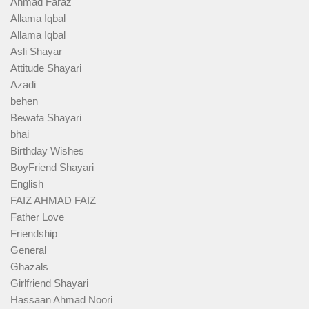
Ahmad Faraz
Allama Iqbal
Allama Iqbal
Asli Shayar
Attitude Shayari
Azadi
behen
Bewafa Shayari
bhai
Birthday Wishes
BoyFriend Shayari
English
FAIZ AHMAD FAIZ
Father Love
Friendship
General
Ghazals
Girlfriend Shayari
Hassaan Ahmad Noori