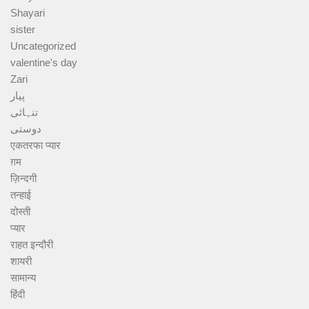
Shayari
sister
Uncategorized
valentine's day
Zari
پیار
تنہائی
دوستی
एकतरफा प्यार
ग़म
ज़िन्दगी
तन्हाई
दोस्ती
प्यार
राहत इन्दौरी
शायरी
सामान्य
हिंदी