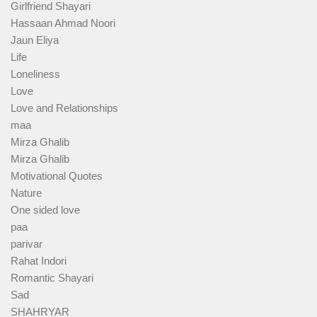
Girlfriend Shayari
Hassaan Ahmad Noori
Jaun Eliya
Life
Loneliness
Love
Love and Relationships
maa
Mirza Ghalib
Mirza Ghalib
Motivational Quotes
Nature
One sided love
paa
parivar
Rahat Indori
Romantic Shayari
Sad
SHAHRYAR