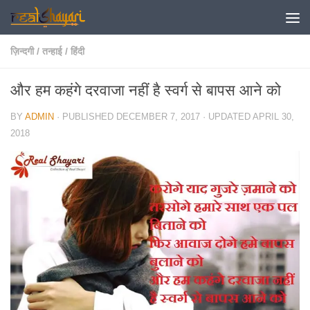
Skip to content
ज़िन्दगी
/
तन्हाई
/
हिंदी
और हम कहंगे दरवाजा नहीं है स्वर्ग से बापस आने को
BY
ADMIN
· PUBLISHED
DECEMBER 7, 2017
· UPDATED
APRIL 30,
2018