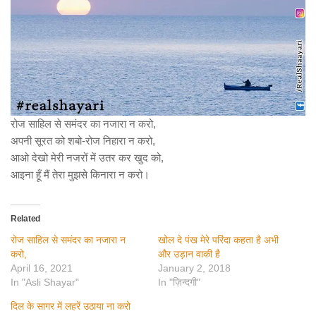
रोज साहिल से समंदर का नजारा न करो,
अपनी सूरत को शबो-रोज निहारा न करो,
आओ देखो मेरी नजरों में उतर कर खुद को,
आइना हूँ मैं तेरा मुझसे किनारा न करो।
Related
रोज साहिल से समंदर का नजारा न
खोल दे पंख मेरे परिंदा कहता है अभी
करो,
और उड़ान वाकी है
April 16, 2021
January 2, 2018
In "Asli Shayar"
In "ज़िन्दगी"
दिल के सागर में लहरें उठाया ना करो